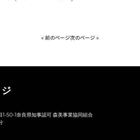
« 前のページ
次のページ »
ッジ
目1-50-1奈良県知事認可 森美事業協同組合
分