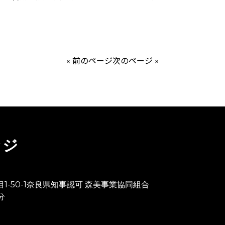
« 前のページ
次のページ »
ッジ
目1-50-1奈良県知事認可 森美事業協同組合
分